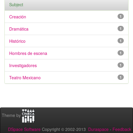
Subject
Creación
1
Dramática
1
Histórico
1
Hombres de escena
1
Investigadores
1
Teatro Mexicano
1
Theme by
DSpace Software
Copyright © 2002-2013
Duraspace
-
Feedback