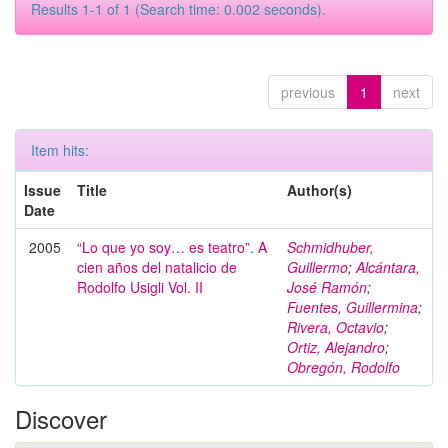
Results 1-1 of 1 (Search time: 0.002 seconds).
previous
1
next
Item hits:
Issue
Title
Author(s)
Date
2005
“Lo que yo soy… es teatro”. A
Schmidhuber,
cien años del natalicio de
Guillermo
;
Alcántara,
Rodolfo Usigli Vol. II
José Ramón
;
Fuentes, Guillermina
;
Rivera, Octavio
;
Ortiz, Alejandro
;
Obregón, Rodolfo
Discover