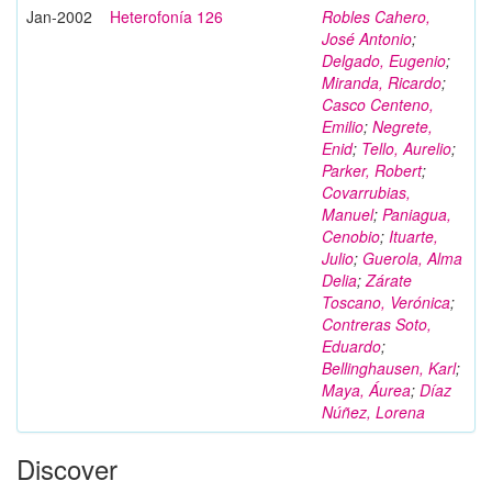
Jan-2002
Heterofonía 126
Robles Cahero,
José Antonio
;
Delgado, Eugenio
;
Miranda, Ricardo
;
Casco Centeno,
Emilio
;
Negrete,
Enid
;
Tello, Aurelio
;
Parker, Robert
;
Covarrubias,
Manuel
;
Paniagua,
Cenobio
;
Ituarte,
Julio
;
Guerola, Alma
Delia
;
Zárate
Toscano, Verónica
;
Contreras Soto,
Eduardo
;
Bellinghausen, Karl
;
Maya, Áurea
;
Díaz
Núñez, Lorena
Discover