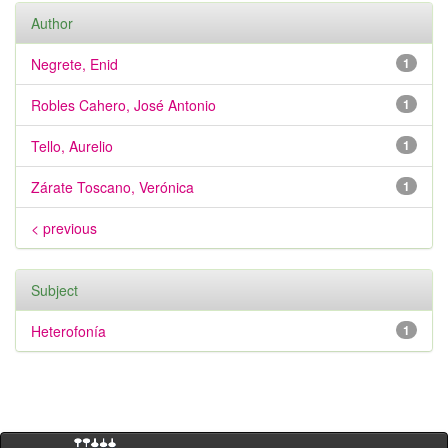
Author
Negrete, Enid
1
Robles Cahero, José Antonio
1
Tello, Aurelio
1
Zárate Toscano, Verónica
1
< previous
Subject
Heterofonía
1