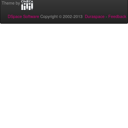
Theme by
DSpace Software
Copyright © 2002-2013
Duraspace
-
Feedback