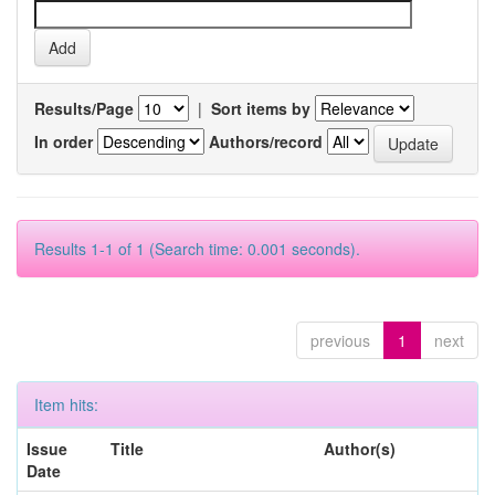
Results/Page
|
Sort items by
In order
Authors/record
Results 1-1 of 1 (Search time: 0.001 seconds).
previous
1
next
Item hits:
Issue
Title
Author(s)
Date