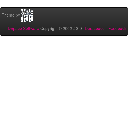
Theme by
DSpace Software
Copyright © 2002-2013
Duraspace
-
Feedback