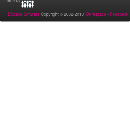
Theme by
DSpace Software
Copyright © 2002-2013
Duraspace
-
Feedback