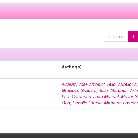
previous
1
Author(s)
Alcaraz, José Antonio
;
Tello, Aurelio
;
A
Graciela
;
Gullco I., Julio
;
Márquez, Artu
Lara Cárdenas, Juan Manuel
;
Mayer-S
Otto
;
Rebollo García, María de Lourde