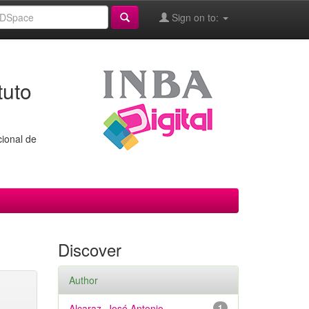
Sign on to:
tuto
cional de
Discover
Author
Alcaraz, José Antonio
1