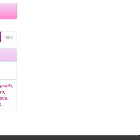
next
gudelo,
ro
;
erra,
s