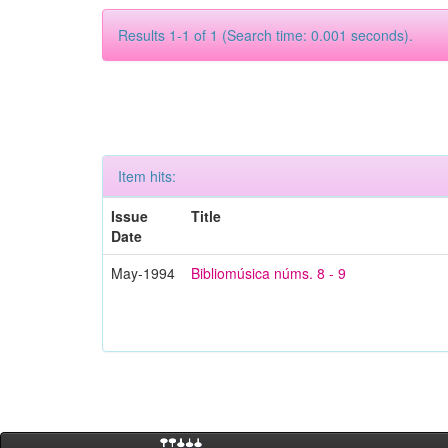
Results 1-1 of 1 (Search time: 0.001 seconds).
Item hits:
Issue
Title
Date
May-1994
Bibliomúsica núms. 8 - 9