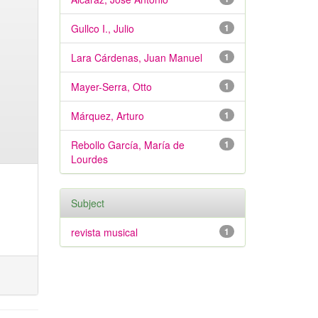
Gullco I., Julio
1
Lara Cárdenas, Juan Manuel
1
Mayer-Serra, Otto
1
Márquez, Arturo
1
Rebollo García, María de
1
Lourdes
Subject
revista musical
1