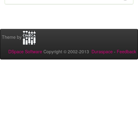
Theme by
DSpace Software
Copyright © 2002-2013
Duraspace
-
Feedback