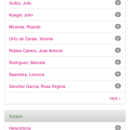
Gullco, Julio
1
Koegel, John
1
Miranda, Ricardo
1
Ortíz de Zárate, Vicente
1
Robles Cahero, José Antonio
1
Rodríguez, Marcela
1
Saavedra, Leonora
1
Sánchez García, Rosa Virginia
1
next >
Subject
Heterofonía
1