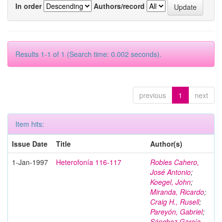
In order
Authors/record
Results 1-1 of 1 (Search time: 0.002 seconds).
previous
1
next
Item hits:
Issue Date
Title
Author(s)
1-Jan-1997
Heterofonía 116-117
Robles Cahero,
José Antonio
;
Koegel, John
;
Miranda, Ricardo
;
Craig H., Rusell
;
Pareyón, Gabriel
;
Sánchez García,