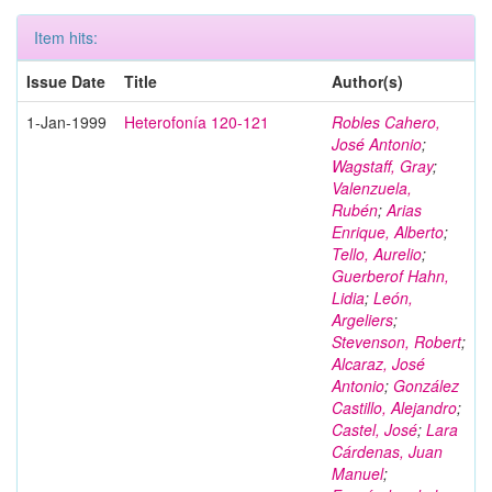
Item hits:
Issue Date
Title
Author(s)
1-Jan-1999
Heterofonía 120-121
Robles Cahero,
José Antonio
;
Wagstaff, Gray
;
Valenzuela,
Rubén
;
Arias
Enrique, Alberto
;
Tello, Aurelio
;
Guerberof Hahn,
Lidia
;
León,
Argeliers
;
Stevenson, Robert
;
Alcaraz, José
Antonio
;
González
Castillo, Alejandro
;
Castel, José
;
Lara
Cárdenas, Juan
Manuel
;