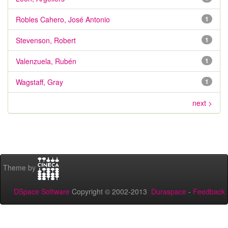
Robles Cahero, José Antonio
1
Stevenson, Robert
1
Valenzuela, Rubén
1
Wagstaff, Gray
1
next >
Theme by
DSpace Software
Copyright © 2002-2013
Duraspace
-
Feedback