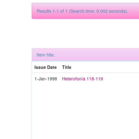
Results 1-1 of 1 (Search time: 0.002 seconds).
Item hits:
Issue Date
Title
1-Jan-1998
Heterofonía 118-119