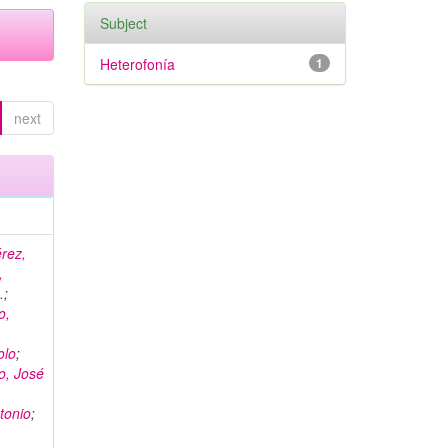
Subject
Heterofonía
1
next
rez,
,
.
;
o,
olo
;
o, José
tonio
;