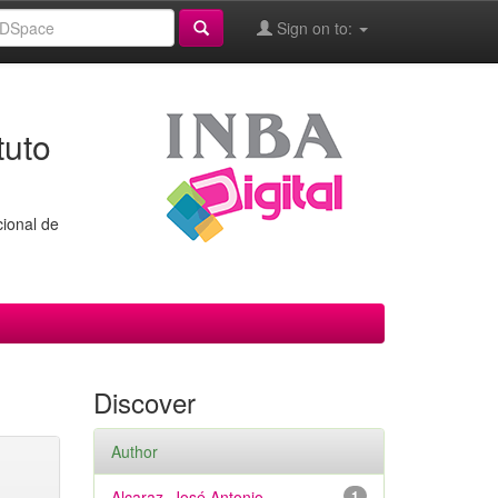
Sign on to:
tuto
cional de
Discover
Author
Alcaraz, José Antonio
1