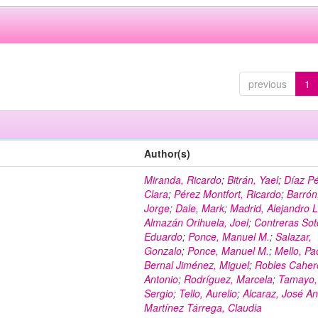
previous
1
Author(s)
Miranda, Ricardo
;
Bitrán, Yael
;
Díaz Pé
Clara
;
Pérez Montfort, Ricardo
;
Barrón
Jorge
;
Dale, Mark
;
Madrid, Alejandro L
Almazán Orihuela, Joel
;
Contreras Sot
Eduardo
;
Ponce, Manuel M.
;
Salazar,
Gonzalo
;
Ponce, Manuel M.
;
Mello, Pa
Bernal Jiménez, Miguel
;
Robles Caher
Antonio
;
Rodríguez, Marcela
;
Tamayo,
Sergio
;
Tello, Aurelio
;
Alcaraz, José An
Martínez Tárrega, Claudia