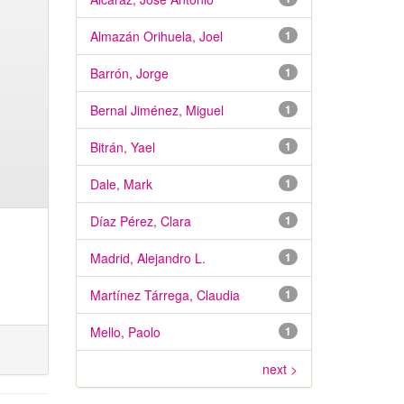
Almazán Orihuela, Joel
1
Barrón, Jorge
1
Bernal Jiménez, Miguel
1
Bitrán, Yael
1
Dale, Mark
1
Díaz Pérez, Clara
1
Madrid, Alejandro L.
1
Martínez Tárrega, Claudia
1
Mello, Paolo
1
next >