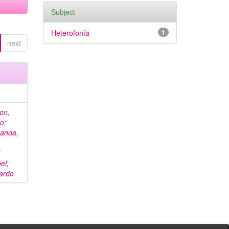
Subject
Heterofonía
1
next
on,
io
;
randa,
l
el
;
ardo