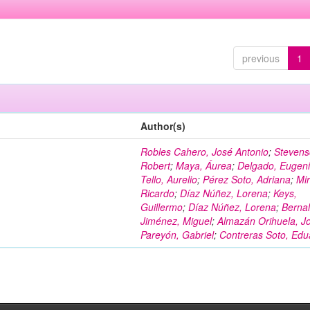
previous
1
Author(s)
Robles Cahero, José Antonio
;
Stevens
Robert
;
Maya, Áurea
;
Delgado, Eugen
Tello, Aurelio
;
Pérez Soto, Adriana
;
Mi
Ricardo
;
Díaz Núñez, Lorena
;
Keys,
Guillermo
;
Díaz Núñez, Lorena
;
Berna
Jiménez, Miguel
;
Almazán Orihuela, Jo
Pareyón, Gabriel
;
Contreras Soto, Edu