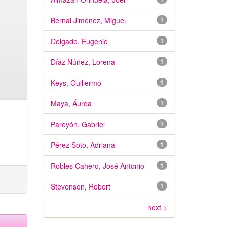
Bernal Jiménez, Miguel
1
Delgado, Eugenio
1
Díaz Núñez, Lorena
1
Keys, Guillermo
1
Maya, Áurea
1
Pareyón, Gabriel
1
Pérez Soto, Adriana
1
Robles Cahero, José Antonio
1
Stevenson, Robert
1
next >