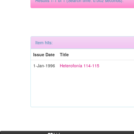
Results 1-1 of 1 (Search time: 0.002 seconds).
Item hits:
Issue Date
Title
1-Jan-1996
Heterofonía 114-115