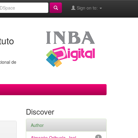
Sign on to:
tuto
cional de
Discover
Author
Almazán Orihuela, Joel
1