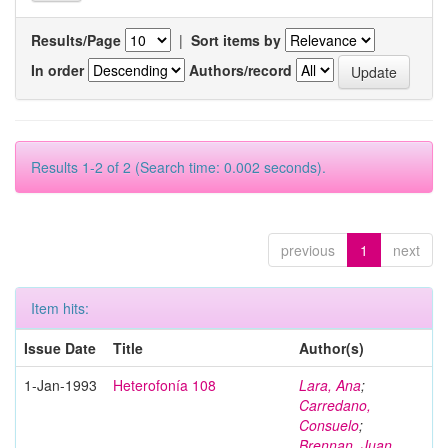
Results/Page
|
Sort items by
In order
Authors/record
Results 1-2 of 2 (Search time: 0.002 seconds).
previous
1
next
Item hits:
Issue Date
Title
Author(s)
1-Jan-1993
Heterofonía 108
Lara, Ana
;
Carredano,
Consuelo
;
Brennan, Juan