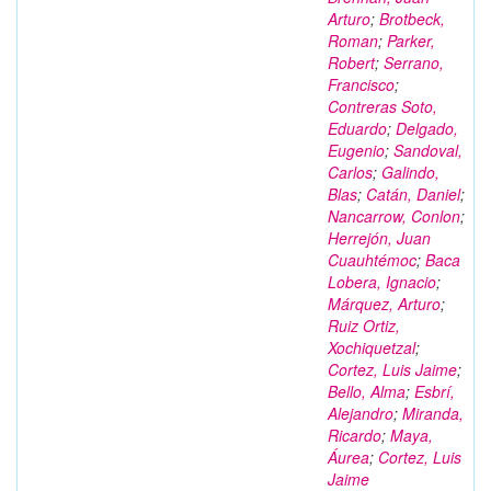
Arturo
;
Brotbeck,
Roman
;
Parker,
Robert
;
Serrano,
Francisco
;
Contreras Soto,
Eduardo
;
Delgado,
Eugenio
;
Sandoval,
Carlos
;
Galindo,
Blas
;
Catán, Daniel
;
Nancarrow, Conlon
;
Herrejón, Juan
Cuauhtémoc
;
Baca
Lobera, Ignacio
;
Márquez, Arturo
;
Ruiz Ortiz,
Xochiquetzal
;
Cortez, Luis Jaime
;
Bello, Alma
;
Esbrí,
Alejandro
;
Miranda,
Ricardo
;
Maya,
Áurea
;
Cortez, Luis
Jaime