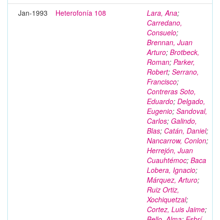
Jan-1993
Heterofonía 108
Lara, Ana
;
Carredano,
Consuelo
;
Brennan, Juan
Arturo
;
Brotbeck,
Roman
;
Parker,
Robert
;
Serrano,
Francisco
;
Contreras Soto,
Eduardo
;
Delgado,
Eugenio
;
Sandoval,
Carlos
;
Galindo,
Blas
;
Catán, Daniel
;
Nancarrow, Conlon
;
Herrejón, Juan
Cuauhtémoc
;
Baca
Lobera, Ignacio
;
Márquez, Arturo
;
Ruiz Ortiz,
Xochiquetzal
;
Cortez, Luis Jaime
;
Bello, Alma
;
Esbrí,