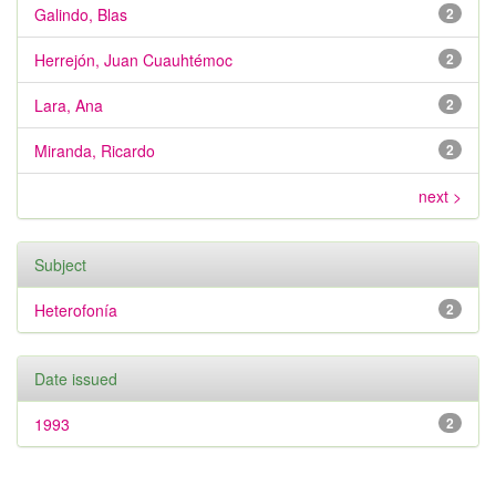
Galindo, Blas
2
Herrejón, Juan Cuauhtémoc
2
Lara, Ana
2
Miranda, Ricardo
2
next >
Subject
Heterofonía
2
Date issued
1993
2