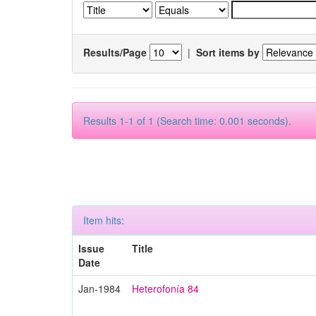
Results/Page
|
Sort items by
Results 1-1 of 1 (Search time: 0.001 seconds).
Item hits:
Issue
Title
Date
Jan-1984
Heterofonía 84