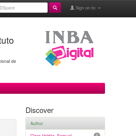
Sign on to:
tuto
cional de
Discover
Author
Claro Valdés, Samuel
1