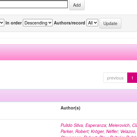
In order
Authors/record
previous
1
Author(s)
Pulido Silva, Esperanza
;
Meierovich, Cl
Parker, Robert
;
Kröger, Néffer
;
Velazco,