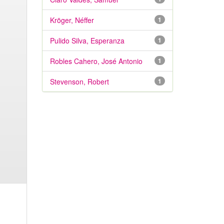
Kröger, Néffer
1
Pulido Silva, Esperanza
1
Robles Cahero, José Antonio
1
Stevenson, Robert
1