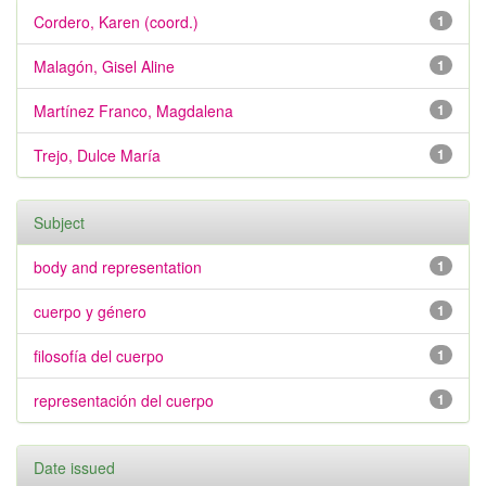
Cordero, Karen (coord.)
1
Malagón, Gisel Aline
1
Martínez Franco, Magdalena
1
Trejo, Dulce María
1
Subject
body and representation
1
cuerpo y género
1
filosofía del cuerpo
1
representación del cuerpo
1
Date issued