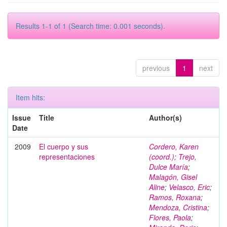
Results 1-1 of 1 (Search time: 0.001 seconds).
previous
1
next
Item hits:
Issue
Title
Author(s)
Date
2009
El cuerpo y sus
Cordero, Karen
representaciones
(coord.)
;
Trejo,
Dulce María
;
Malagón, Gisel
Aline
;
Velasco, Eric
;
Ramos, Roxana
;
Mendoza, Cristina
;
Flores, Paola
;