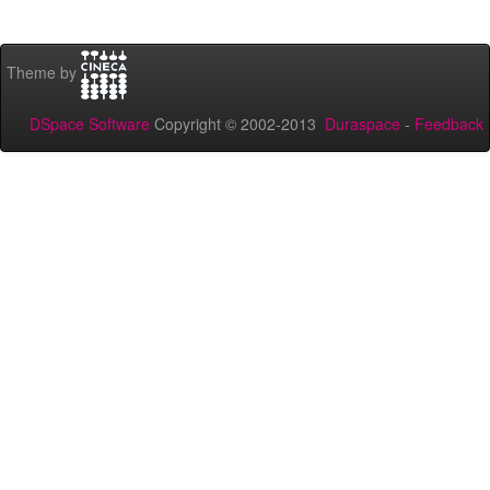
Theme by
DSpace Software
Copyright © 2002-2013
Duraspace
-
Feedback