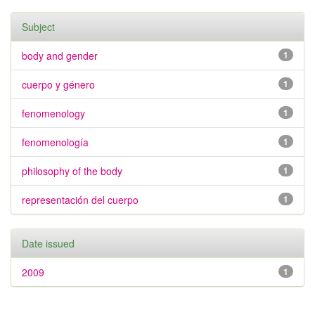
Subject
body and gender
1
cuerpo y género
1
fenomenology
1
fenomenología
1
philosophy of the body
1
representación del cuerpo
1
Date issued
2009
1