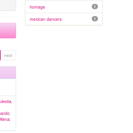
homage
1
mexican dancers
1
next
ulestia,
nardo
;
 Kena
;