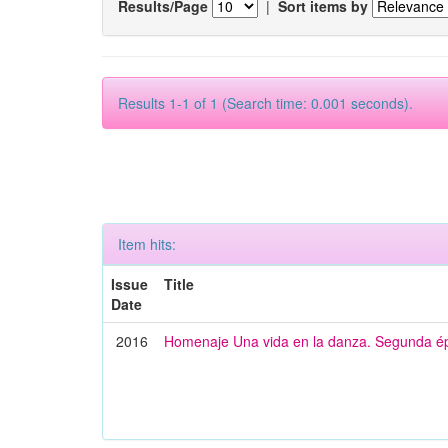
Results/Page
|
Sort items by
Results 1-1 of 1 (Search time: 0.001 seconds).
Item hits:
Issue
Title
Date
2016
Homenaje Una vida en la danza. Segunda é