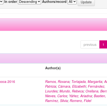
In order
Authors/record
previous
1
Author(s)
poca 2016
Ramos, Roxana
;
Tortajada, Margarita
;
A
Patricia
;
Cámara, Elizabeth
;
Fernández,
Lourdes
;
Mundo, Rebeca
;
Orellana, Ber
Nieves, Carlos
;
Yáñez, Ariadna
;
Bastien,
Ramírez, Silvia
;
Romero, Fidel