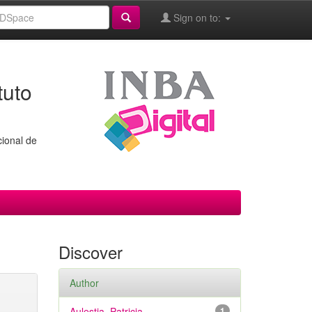
Sign on to:
tuto
cional de
Discover
Author
Aulestia, Patricia
1