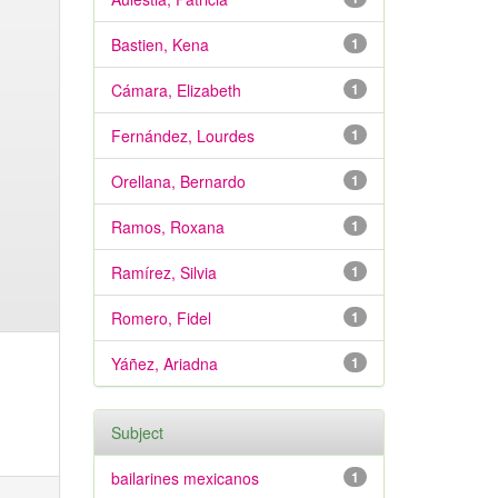
Bastien, Kena
1
Cámara, Elizabeth
1
Fernández, Lourdes
1
Orellana, Bernardo
1
Ramos, Roxana
1
Ramírez, Silvia
1
Romero, Fidel
1
Yáñez, Ariadna
1
Subject
bailarines mexicanos
1