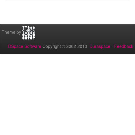
Theme by
DSpace Software
Copyright © 2002-2013
Duraspace
-
Feedback