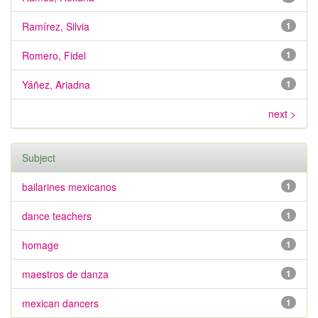
Ramírez, Silvia
1
Romero, Fidel
1
Yáñez, Ariadna
1
next >
Subject
bailarines mexicanos
1
dance teachers
1
homage
1
maestros de danza
1
mexican dancers
1