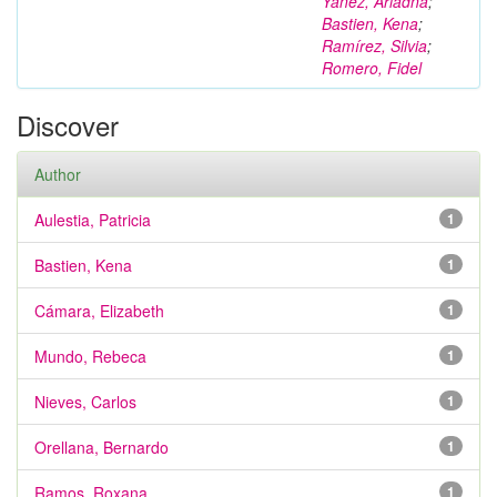
Yáñez, Ariadna
;
Bastien, Kena
;
Ramírez, Silvia
;
Romero, Fidel
Discover
Author
Aulestia, Patricia
1
Bastien, Kena
1
Cámara, Elizabeth
1
Mundo, Rebeca
1
Nieves, Carlos
1
Orellana, Bernardo
1
Ramos, Roxana
1