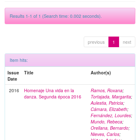
Results 1-1 of 1 (Search time: 0.002 seconds).
previous
1
next
Item hits:
Issue
Title
Author(s)
Date
2016
Homenaje Una vida en la
Ramos, Roxana
;
danza. Segunda época 2016
Tortajada, Margarita
;
Aulestia, Patricia
;
Cámara, Elizabeth
;
Fernández, Lourdes
;
Mundo, Rebeca
;
Orellana, Bernardo
;
Nieves, Carlos
;