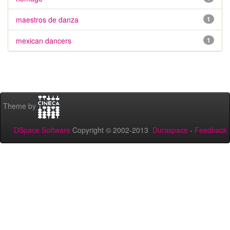
maestros de danza
1
mexican dancers
1
Theme by
DSpace Software
Copyright © 2002-2013
Duraspace
-
Feedback