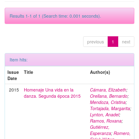
Results 1-1 of 1 (Search time: 0.001 seconds).
previous
1
next
Item hits:
Issue
Title
Author(s)
Date
2015
Homenaje Una vida en la
Cámara, Elizabeth
;
danza. Segunda época 2015
Orellana, Bernardo
;
Mendoza, Cristina
;
Tortajada, Margarita
;
Lynton, Anadel
;
Ramos, Roxana
;
Gutiérrez,
Esperanza
;
Romero,