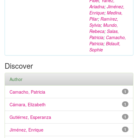
Fidel
;
Yáñez,
Ariadna
;
Jiménez,
Enrique
;
Medina,
Pilar
;
Ramírez,
Sylvia
;
Mundo,
Rebeca
;
Salas,
Patricia
;
Camacho,
Patricia
;
Bidault,
Sophie
Discover
Author
Camacho, Patricia
1
Cámara, Elizabeth
1
Gutiérrez, Esperanza
1
Jiménez, Enrique
1