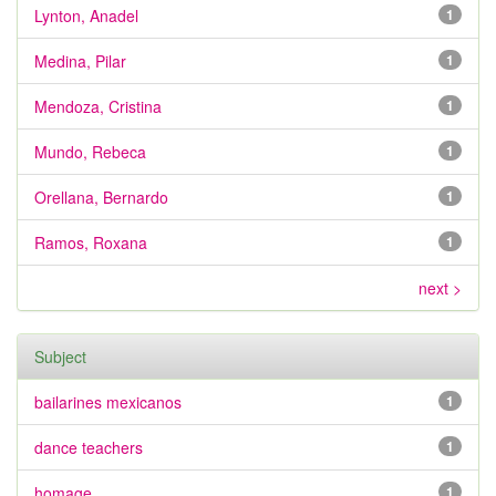
Lynton, Anadel
1
Medina, Pilar
1
Mendoza, Cristina
1
Mundo, Rebeca
1
Orellana, Bernardo
1
Ramos, Roxana
1
next >
Subject
bailarines mexicanos
1
dance teachers
1
homage
1