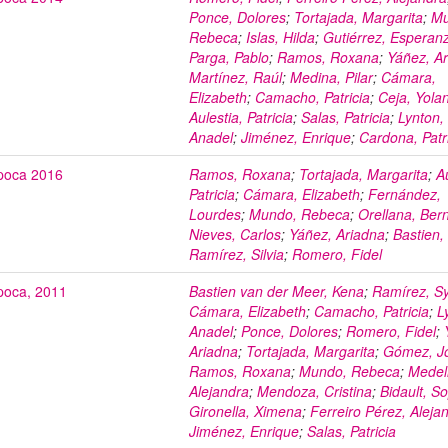
Ponce, Dolores
;
Tortajada, Margarita
;
Mu
Rebeca
;
Islas, Hilda
;
Gutiérrez, Esperan
Parga, Pablo
;
Ramos, Roxana
;
Yáñez, A
Martínez, Raúl
;
Medina, Pilar
;
Cámara,
Elizabeth
;
Camacho, Patricia
;
Ceja, Yola
Aulestia, Patricia
;
Salas, Patricia
;
Lynton,
Anadel
;
Jiménez, Enrique
;
Cardona, Patr
poca 2016
Ramos, Roxana
;
Tortajada, Margarita
;
A
Patricia
;
Cámara, Elizabeth
;
Fernández,
Lourdes
;
Mundo, Rebeca
;
Orellana, Ber
Nieves, Carlos
;
Yáñez, Ariadna
;
Bastien,
Ramírez, Silvia
;
Romero, Fidel
poca, 2011
Bastien van der Meer, Kena
;
Ramírez, Sy
Cámara, Elizabeth
;
Camacho, Patricia
;
L
Anadel
;
Ponce, Dolores
;
Romero, Fidel
;
Ariadna
;
Tortajada, Margarita
;
Gómez, J
Ramos, Roxana
;
Mundo, Rebeca
;
Medell
Alejandra
;
Mendoza, Cristina
;
Bidault, S
Gironella, Ximena
;
Ferreiro Pérez, Aleja
Jiménez, Enrique
;
Salas, Patricia