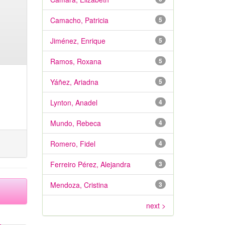
Camacho, Patricia
5
Jiménez, Enrique
5
Ramos, Roxana
5
Yáñez, Ariadna
5
Lynton, Anadel
4
Mundo, Rebeca
4
Romero, Fidel
4
Ferreiro Pérez, Alejandra
3
Mendoza, Cristina
3
next >