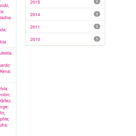
2015
1
ndo,
za
;
2014
1
riadna
;
2011
1
nda
;
2010
1
icia
ulestia,
nardo
;
 Kena
;
lvia
;
ynton,
Yáñez,
orge
;
ín,
ophie
;
ndra
;