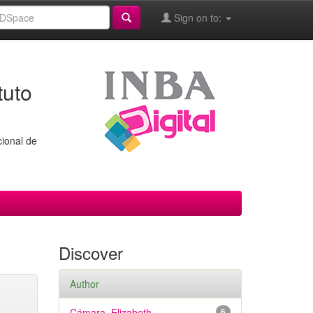
Sign on to:
tuto
cional de
Discover
Author
Cámara, Elizabeth
6