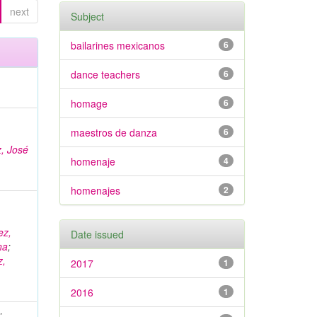
next
Subject
bailarines mexicanos
6
dance teachers
6
homage
6
maestros de danza
6
, José
homenaje
4
homenajes
2
ez,
Date issued
na
;
z,
2017
1
2016
1
;