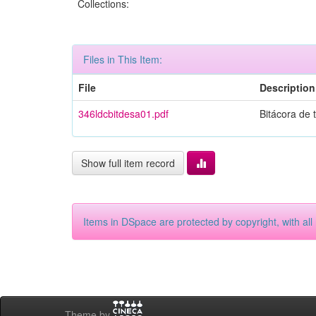
Collections:
Files in This Item:
File
Description
346ldcbitdesa01.pdf
Bitácora de
Show full item record
Items in DSpace are protected by copyright, with all 
Theme by