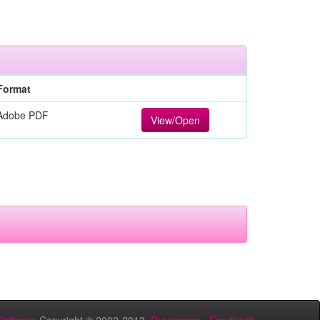
Format
Adobe PDF
View/Open