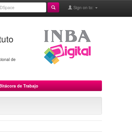
Sign on to:
tuto
cional de
Bitácora de Trabajo