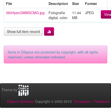
File
Description
Size
Format
383rfpecGMMSCMG.jpg
Fotografía
11.44
JPEG
Vie
digital, color.
MB
Show full item record
Items in DSpace are protected by copyright, with all rights
reserved, unless otherwise indicated.
Theme by
DSpace Software
Copyright © 2002-2013
Duraspace
-
Feedback