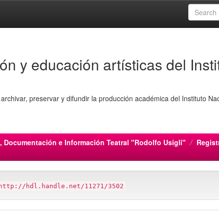
ón y educación artísticas del Insti
archivar, preservar y difundir la producción académica del Instituto Na
, Documentación e Información Teatral "Rodolfo Usigli"
Regist
http://hdl.handle.net/11271/3502