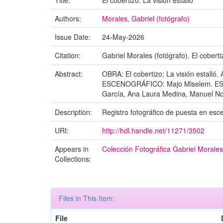
Title:
El cobertizo: La visión estalló
Authors:
Morales, Gabriel (fotógrafo)
Issue Date:
24-May-2026
Citation:
Gabriel Morales (fotógrafo). El coberti
Abstract:
OBRA: El cobertizo: La visión estall
ESCENOGRÁFICO: Majo Miselem. ESPAC
García, Ana Laura Medina, Manuel No
Description:
Registro fotográfico de puesta en esc
URI:
http://hdl.handle.net/11271/3502
Appears in
Colección Fotográfica Gabriel Morales
Collections:
Files in This Item:
File