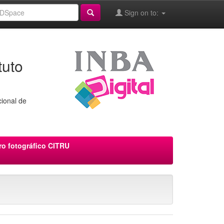
Sign on to:
tuto
cional de
ro fotográfico CITRU