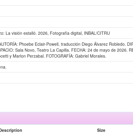
zo: La visión estalló. 2026, Fotografía digital, INBAL/CITRU
ó. AUTORÍA: Phoebe Eclair-Powell, traducción Diego Álvarez Robledo.
IO: Sala Novo, Teatro La Capilla. FECHA: 24 de mayo de 2026. REP
cetti y Marlon Perzabal. FOTOGRAFÍA: Gabriel Morales.
ena.
Description
Size