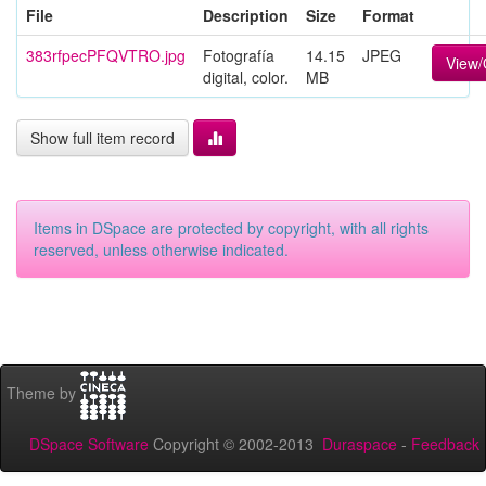
File
Description
Size
Format
383rfpecPFQVTRO.jpg
Fotografía
14.15
JPEG
View
digital, color.
MB
Show full item record
Items in DSpace are protected by copyright, with all rights
reserved, unless otherwise indicated.
Theme by
DSpace Software
Copyright © 2002-2013
Duraspace
-
Feedback