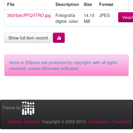
File
Description
Size
Format
383rfpecPFQVTRO.jpg
Fotografía
14.15
JPEG
View
digital, color.
MB
Show full item record
Items in DSpace are protected by copyright, with all rights
reserved, unless otherwise indicated.
Theme by
DSpace Software
Copyright © 2002-2013
Duraspace
-
Feedback