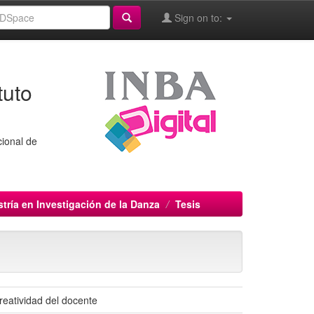
Sign on to:
tuto
cional de
tría en Investigación de la Danza
Tesis
reatividad del docente