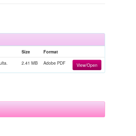
Size
Format
lta.
2.41 MB
Adobe PDF
View/Open