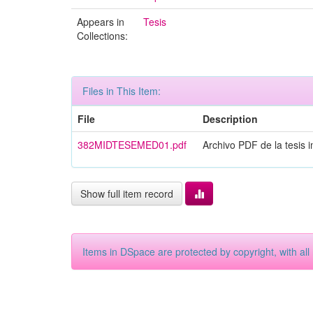
Appears in
Tesis
Collections:
Files in This Item:
File
Description
382MIDTESEMED01.pdf
Archivo PDF de la tesis 
Show full item record
Items in DSpace are protected by copyright, with all 