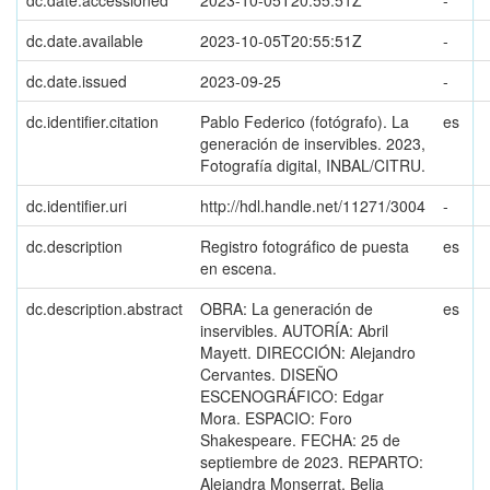
dc.date.accessioned
2023-10-05T20:55:51Z
-
dc.date.available
2023-10-05T20:55:51Z
-
dc.date.issued
2023-09-25
-
dc.identifier.citation
Pablo Federico (fotógrafo). La
es
generación de inservibles. 2023,
Fotografía digital, INBAL/CITRU.
dc.identifier.uri
http://hdl.handle.net/11271/3004
-
dc.description
Registro fotográfico de puesta
es
en escena.
dc.description.abstract
OBRA: La generación de
es
inservibles. AUTORÍA: Abril
Mayett. DIRECCIÓN: Alejandro
Cervantes. DISEÑO
ESCENOGRÁFICO: Edgar
Mora. ESPACIO: Foro
Shakespeare. FECHA: 25 de
septiembre de 2023. REPARTO:
Alejandra Monserrat, Belia