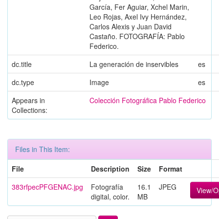
García, Fer Aguiar, Xchel Marin,
Leo Rojas, Axel Ivy Hernández,
Carlos Alexis y Juan David
Castaño. FOTOGRAFÍA: Pablo
Federico.
dc.title
La generación de inservibles
es
dc.type
Image
es
Appears in
Colección Fotográfica Pablo Federico
Collections:
Files in This Item:
File
Description
Size
Format
383rfpecPFGENAC.jpg
Fotografía
16.1
JPEG
View/O
digital, color.
MB