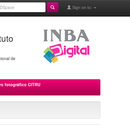
Sign on to:
tuto
cional de
ro fotográfico CITRU