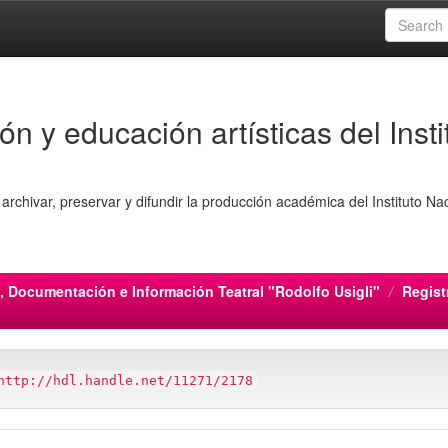
ón y educación artísticas del Insti
archivar, preservar y difundir la producción académica del Instituto Na
, Documentación e Información Teatral "Rodolfo Usigli"
Regist
http://hdl.handle.net/11271/2178