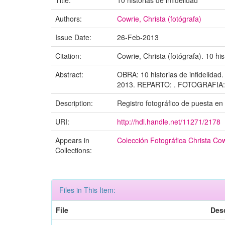
Title:
10 historias de infidelidad
Authors:
Cowrie, Christa (fotógrafa)
Issue Date:
26-Feb-2013
Citation:
Cowrie, Christa (fotógrafa). 10 his
Abstract:
OBRA: 10 historias de infidelida
2013. REPARTO: . FOTOGRAFIA: 
Description:
Registro fotográfico de puesta e
URI:
http://hdl.handle.net/11271/2178
Appears in
Colección Fotográfica Christa Co
Collections:
Files in This Item:
File
Desc