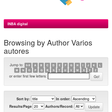
INBA digital
Browsing by Author Varios
autores
Jump to:
0-9
A
B
C
D
E
F
G
H
I
J
K
L
M
N
O
P
Q
R
S
T
U
V
W
X
Y
Z
or enter first few letters:
Sort by:
In order:
Results/Page
Authors/Record: