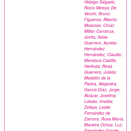
Hidalgo Salgado,
Rocío Mireya
;
De
Vecchi, Bruno
;
Figueroa, Alberto
;
Moscoso, Omar
;
Millán Carranza,
Jovita
;
Salas
Guerrero, Aurelio
;
Hernández
Hernández, Claudio
;
Mendoza Castillo,
Herlinda
;
Rivas
Guerrero, Julieta
;
Medellín de la
Piedra, Alejandra
;
García Díaz, Jorge
;
Alcázar, Josefina
;
Lobato, Imelda
;
Zelaya, Leslie
;
Fernández de
Zamora, Rosa María
;
Maceira Ochoa, Luz
;
Fernández Garate,