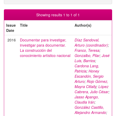
Showing results 1 to 1 of 1
Issue
Title
Author(s)
Date
2016
Documentar para investigar,
Díaz Sandoval,
investigar para documentar.
Arturo (coordinador)
;
La construcción del
Franco, Teresa
;
conocimiento artístico nacional
Gonzalbo, Pilar
;
José
Luis, Barrios
;
Cardona Lang,
Patricia
;
Honey
Escandón, Sergio
Arturo
;
Rojo Gómez,
Mayra Citlally
;
López
Cabrera, Julio César
;
Jasso Apango,
Claudia Irán
;
González Castillo,
Alejandro Armando
;