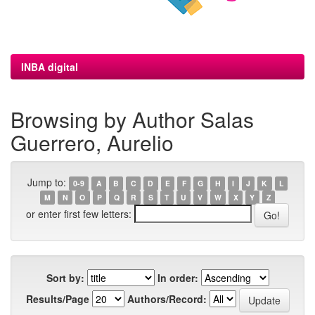
INBA digital
Browsing by Author Salas
Guerrero, Aurelio
Jump to:
0-9
A
B
C
D
E
F
G
H
I
J
K
L
M
N
O
P
Q
R
S
T
U
V
W
X
Y
Z
or enter first few letters:
Sort by:
In order:
Results/Page
Authors/Record: