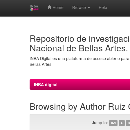
Home
Browse
Help
Skip
navigation
Repositorio de investigaci
Nacional de Bellas Artes.
INBA Digital es una plataforma de acceso abierto para 
Bellas Artes.
INBA digital
Browsing by Author Ruiz 
Jump to:
0-9
A
B