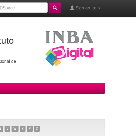
Sign on to:
tuto
cional de
U
V
W
X
Y
Z