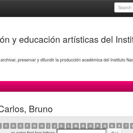
ón y educación artísticas del Insti
archivar, preservar y difundir la producción académica del Instituto Na
Carlos, Bruno
C
D
E
F
G
H
I
J
K
L
M
N
O
P
Q
R
S
T
or enter first few letters: