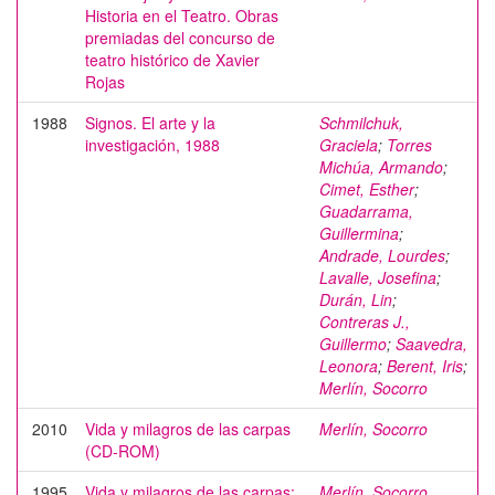
Historia en el Teatro. Obras
premiadas del concurso de
teatro histórico de Xavier
Rojas
1988
Signos. El arte y la
Schmilchuk,
investigación, 1988
Graciela
;
Torres
Michúa, Armando
;
Cimet, Esther
;
Guadarrama,
Guillermina
;
Andrade, Lourdes
;
Lavalle, Josefina
;
Durán, Lin
;
Contreras J.,
Guillermo
;
Saavedra,
Leonora
;
Berent, Iris
;
Merlín, Socorro
2010
Vida y milagros de las carpas
Merlín, Socorro
(CD-ROM)
1995
Vida y milagros de las carpas:
Merlín, Socorro