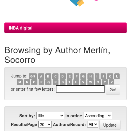
INBA digital
Browsing by Author Merlín,
Socorro
Jump to:
0-9
A
B
C
D
E
F
G
H
I
J
K
L
M
N
O
P
Q
R
S
T
U
V
W
X
Y
Z
or enter first few letters:
Sort by:
In order:
Results/Page
Authors/Record: