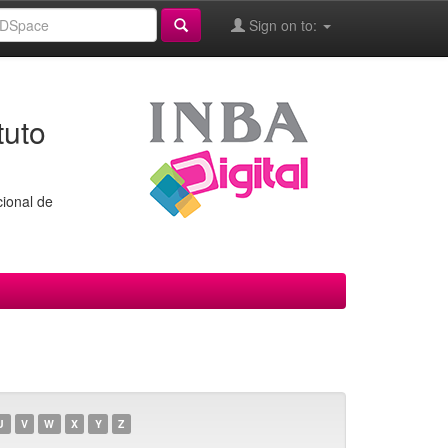
Sign on to:
tuto
cional de
U
V
W
X
Y
Z