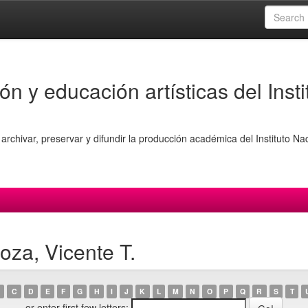
ón y educación artísticas del Insti
archivar, preservar y difundir la producción académica del Instituto Na
za, Vicente T.
C
D
E
F
G
H
I
J
K
L
M
N
O
P
Q
R
S
T
or enter first few letters: