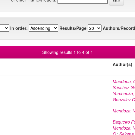
In order:
Results/Page
Authors/Record
Showing results 1 to 4 of 4
Author(s)
Moedano, G
Sánchez Gar
Yurchenko, 
Gonzalez Ca
Mendoza, V
Baqueiro F
Mendoza, V
C.
;
Saloma,