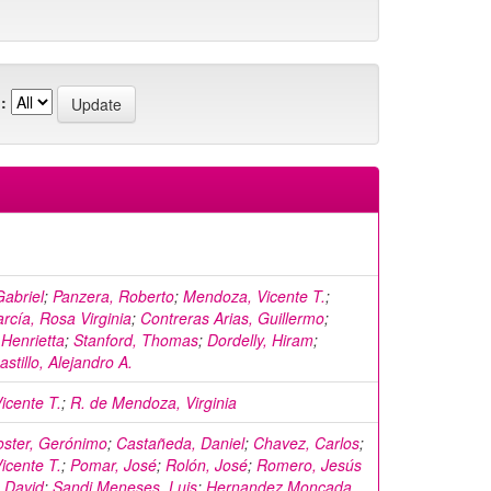
:
abriel
;
Panzera, Roberto
;
Mendoza, Vicente T.
;
cía, Rosa Virginia
;
Contreras Arias, Guillermo
;
Henrietta
;
Stanford, Thomas
;
Dordelly, Hiram
;
stillo, Alejandro A.
icente T.
;
R. de Mendoza, Virginia
oster, Gerónimo
;
Castañeda, Daniel
;
Chavez, Carlos
;
icente T.
;
Pomar, José
;
Rolón, José
;
Romero, Jesús
 David
;
Sandi Meneses, Luis
;
Hernandez Moncada,