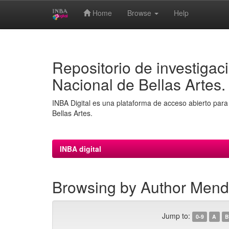
Home
Browse
Help
Skip
navigation
Repositorio de investigaci
Nacional de Bellas Artes.
INBA Digital es una plataforma de acceso abierto para 
Bellas Artes.
INBA digital
Browsing by Author Mendo
Jump to:
0-9
A
B