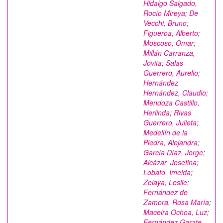
Hidalgo Salgado,
Rocío Mireya
;
De
Vecchi, Bruno
;
Figueroa, Alberto
;
Moscoso, Omar
;
Millán Carranza,
Jovita
;
Salas
Guerrero, Aurelio
;
Hernández
Hernández, Claudio
;
Mendoza Castillo,
Herlinda
;
Rivas
Guerrero, Julieta
;
Medellín de la
Piedra, Alejandra
;
García Díaz, Jorge
;
Alcázar, Josefina
;
Lobato, Imelda
;
Zelaya, Leslie
;
Fernández de
Zamora, Rosa María
;
Maceira Ochoa, Luz
;
Fernández Garate,