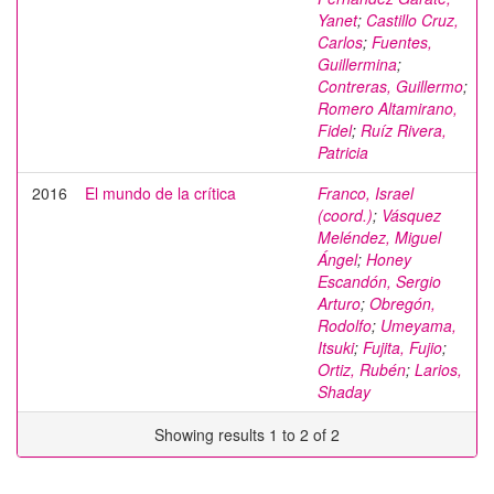
Yanet
;
Castillo Cruz,
Carlos
;
Fuentes,
Guillermina
;
Contreras, Guillermo
;
Romero Altamirano,
Fidel
;
Ruíz Rivera,
Patricia
2016
El mundo de la crítica
Franco, Israel
(coord.)
;
Vásquez
Meléndez, Miguel
Ángel
;
Honey
Escandón, Sergio
Arturo
;
Obregón,
Rodolfo
;
Umeyama,
Itsuki
;
Fujita, Fujio
;
Ortiz, Rubén
;
Larios,
Shaday
Showing results 1 to 2 of 2