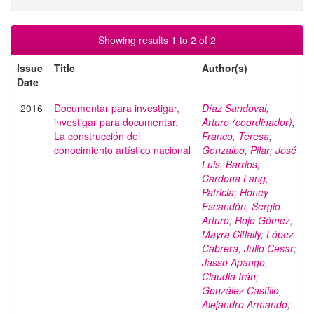
Showing results 1 to 2 of 2
Issue
Title
Author(s)
Date
2016
Documentar para investigar,
Díaz Sandoval,
investigar para documentar.
Arturo (coordinador)
;
La construcción del
Franco, Teresa
;
conocimiento artístico nacional
Gonzalbo, Pilar
;
José
Luis, Barrios
;
Cardona Lang,
Patricia
;
Honey
Escandón, Sergio
Arturo
;
Rojo Gómez,
Mayra Citlally
;
López
Cabrera, Julio César
;
Jasso Apango,
Claudia Irán
;
González Castillo,
Alejandro Armando
;