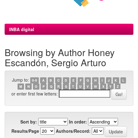
INBA digital
Browsing by Author Honey
Escandón, Sergio Arturo
Jump to:
0-9
A
B
C
D
E
F
G
H
I
J
K
L
M
N
O
P
Q
R
S
T
U
V
W
X
Y
Z
or enter first few letters:
Sort by:
In order:
Results/Page
Authors/Record: