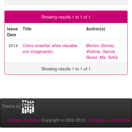
Showing results 1 to 1 of 1
Issue
Title
Author(s)
Date
2014
Cómo enseñar artes visuales
Morton Gómez,
con imaginación.
Victoria
;
García
Romo, Ma. Sofía
Showing results 1 to 1 of 1
Theme by
DSpace Software
Copyright © 2002-2013
Duraspace
-
Feedback