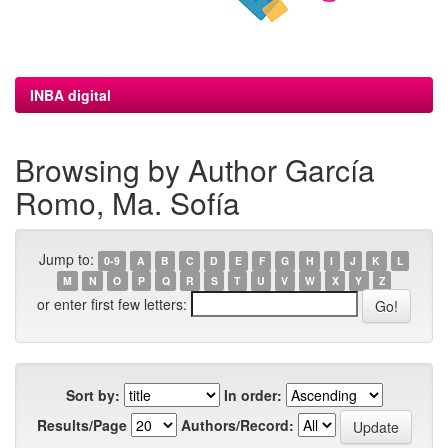
INBA digital
Browsing by Author García
Romo, Ma. Sofía
Jump to:
0-9
A
B
C
D
E
F
G
H
I
J
K
L
M
N
O
P
Q
R
S
T
U
V
W
X
Y
Z
or enter first few letters:
Sort by:
In order:
Results/Page
Authors/Record: